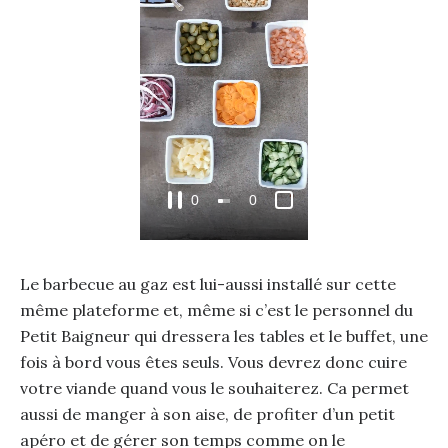
0
0
0:
0:
0
1
Le barbecue au gaz est lui-aussi installé sur cette
5
2
même plateforme et, même si c’est le personnel du
Petit Baigneur qui dressera les tables et le buffet, une
fois à bord vous êtes seuls. Vous devrez donc cuire
votre viande quand vous le souhaiterez. Ca permet
aussi de manger à son aise, de profiter d’un petit
apéro et de gérer son temps comme on le