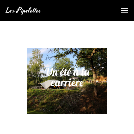
Les Pipelettes
Un été à la
carrière
j,,